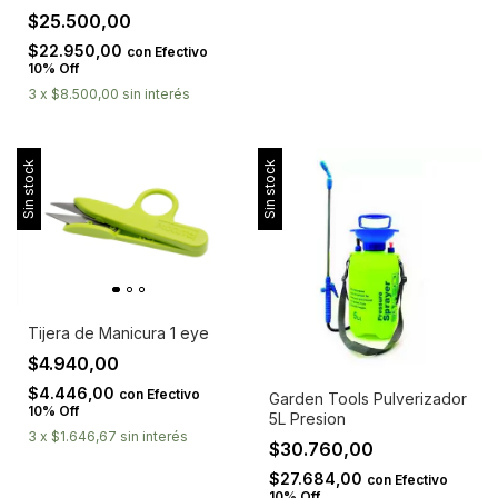
$25.500,00
$22.950,00
con
Efectivo
10% Off
3
x
$8.500,00
sin interés
Sin stock
Sin stock
Tijera de Manicura 1 eye
$4.940,00
$4.446,00
con
Efectivo
Garden Tools Pulverizador
10% Off
5L Presion
3
x
$1.646,67
sin interés
$30.760,00
$27.684,00
con
Efectivo
10% Off