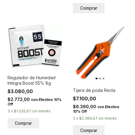
Regulador de Humedad
Integra Boost 55% 8g
Tijera de poda Recta
$3.080,00
$7.100,00
$2.772,00
con
Efectivo 10%
Off
$6.390,00
con
Efectivo
3
x
$1.026,67
sin interés
10% Off
3
x
$2.366,67
sin interés