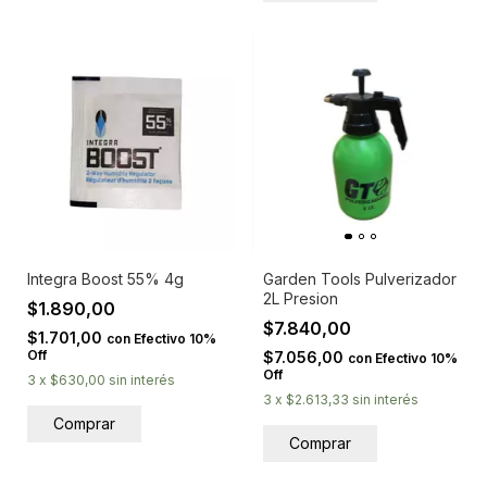
Integra Boost 55% 4g
Garden Tools Pulverizador
2L Presion
$1.890,00
$7.840,00
$1.701,00
con
Efectivo 10%
Off
$7.056,00
con
Efectivo 10%
Off
3
x
$630,00
sin interés
3
x
$2.613,33
sin interés