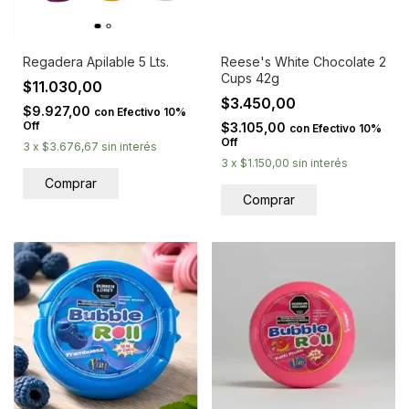
Regadera Apilable 5 Lts.
Reese's White Chocolate 2
Cups 42g
$11.030,00
$3.450,00
$9.927,00
con
Efectivo 10%
Off
$3.105,00
con
Efectivo 10%
Off
3
x
$3.676,67
sin interés
3
x
$1.150,00
sin interés