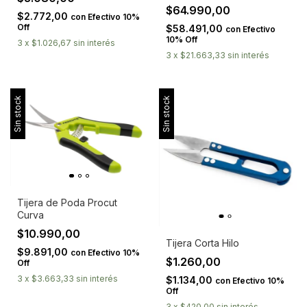
$64.990,00
$2.772,00
con
Efectivo 10%
Off
$58.491,00
con
Efectivo
10% Off
3
x
$1.026,67
sin interés
3
x
$21.663,33
sin interés
Sin stock
Sin stock
Tijera de Poda Procut
Curva
$10.990,00
Tijera Corta Hilo
$9.891,00
con
Efectivo 10%
$1.260,00
Off
3
x
$3.663,33
sin interés
$1.134,00
con
Efectivo 10%
Off
3
x
$420,00
sin interés