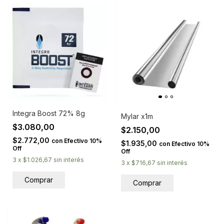
Integra Boost 72% 8g
Mylar x1m
$3.080,00
$2.150,00
$2.772,00
con
Efectivo 10%
$1.935,00
con
Efectivo 10%
Off
Off
3
x
$1.026,67
sin interés
3
x
$716,67
sin interés