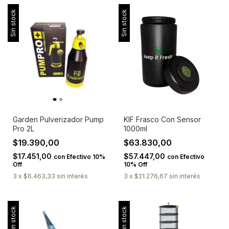
Sin stock
Sin stock
Garden Pulverizador Pump
KIF Frasco Con Sensor
Pro 2L
1000ml
$19.390,00
$63.830,00
$17.451,00
$57.447,00
con
Efectivo 10%
con
Efectivo
Off
10% Off
3
x
$6.463,33
sin interés
3
x
$21.276,67
sin interés
Sin stock
Sin stock