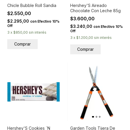
Chicle Bubble Roll Sandia
Hershey'S Aireado
Chocolate Con Leche 85g
$2.550,00
$3.600,00
$2.295,00
con
Efectivo 10%
Off
$3.240,00
con
Efectivo 10%
Off
3
x
$850,00
sin interés
3
x
$1.200,00
sin interés
Hershey'S Cookies ´N
Garden Tools Tijera De