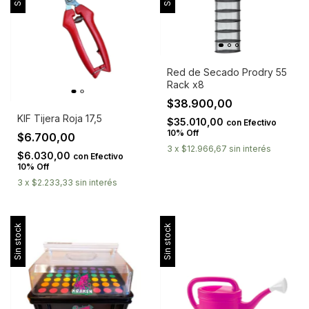
Red de Secado Prodry 55
Rack x8
$38.900,00
KIF Tijera Roja 17,5
$35.010,00
con
Efectivo
10% Off
$6.700,00
3
x
$12.966,67
sin interés
$6.030,00
con
Efectivo
10% Off
3
x
$2.233,33
sin interés
Sin stock
Sin stock