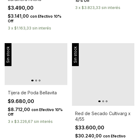
10% Off
$3.490,00
3
x
$3.823,33
sin interés
$3.141,00
con
Efectivo 10%
Off
3
x
$1.163,33
sin interés
Sin stock
Sin stock
Tijera de Poda Bellavita
$9.680,00
$8.712,00
con
Efectivo 10%
Red de Secado Cultivarg x
Off
4/55
3
x
$3.226,67
sin interés
$33.600,00
$30.240,00
con
Efectivo