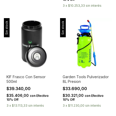
3
x
$10.253,33
sin interés
Sin stock
Sin stock
KIF Frasco Con Sensor
Garden Tools Pulverizador
500ml
8L Presion
$39.340,00
$33.690,00
$35.406,00
$30.321,00
con
Efectivo
con
Efectivo
10% Off
10% Off
3
x
$13.113,33
sin interés
3
x
$11.230,00
sin interés