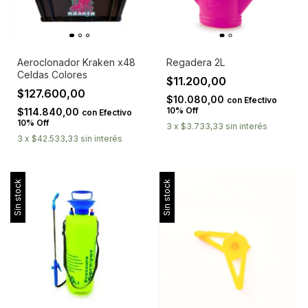
Aeroclonador Kraken x48
Regadera 2L
Celdas Colores
$11.200,00
$127.600,00
$10.080,00
con
Efectivo
10% Off
$114.840,00
con
Efectivo
10% Off
3
x
$3.733,33
sin interés
3
x
$42.533,33
sin interés
Sin stock
Sin stock