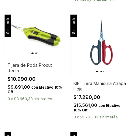
Sin stock
Sin stock
Tijera de Poda Procut
Recta
$10.990,00
KIF Tijera Manicura Atrapa
$9.891,00
con
Efectivo 10%
Hoja
Off
$17.290,00
3
x
$3.663,33
sin interés
$15.561,00
con
Efectivo
10% Off
3
x
$5.763,33
sin interés