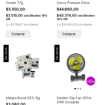
Cream 77g
Cerco Premium 63cm
$3.350,00
$44.860,00
$3.015,00
$40.374,00
con
Efectivo 10%
con
Efectivo
Off
10% Off
3
x
$1.116,67
sin interés
3
x
$14.953,33
sin interés
Sin stock
Sin stock
Integra Boost 62% 8g
Garden Clip Fan 20Cm
20W Oscilante
$3.080,00