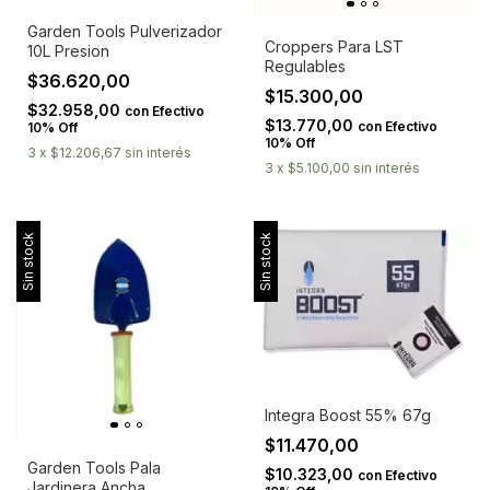
Garden Tools Pulverizador
Croppers Para LST
10L Presion
Regulables
$36.620,00
$15.300,00
$32.958,00
con
Efectivo
$13.770,00
con
Efectivo
10% Off
10% Off
3
x
$12.206,67
sin interés
3
x
$5.100,00
sin interés
Sin stock
Sin stock
Integra Boost 55% 67g
$11.470,00
Garden Tools Pala
$10.323,00
con
Efectivo
Jardinera Ancha