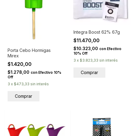
Integra Boost 62% 67g
$11.470,00
$10.323,00
con
Efectivo
Porta Cebo Hormigas
10% Off
Mirex
3
x
$3.823,33
sin interés
$1.420,00
$1.278,00
con
Efectivo 10%
Off
3
x
$473,33
sin interés