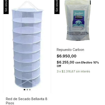
Sin stock
Sin stock
Repuesto Carbon
$6.950,00
$6.255,00
con
Efectivo 10%
Off
3
x
$2.316,67
sin interés
Red de Secado Bellavita 8
Pisos