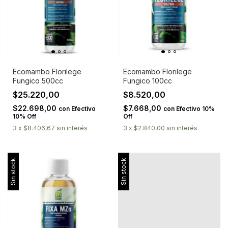
Ecomambo Florilege
Ecomambo Florilege
Fungico 500cc
Fungico 100cc
$25.220,00
$8.520,00
$22.698,00
$7.668,00
con
Efectivo
con
Efectivo 10%
10% Off
Off
3
x
$8.406,67
sin interés
3
x
$2.840,00
sin interés
Sin stock
Sin stock