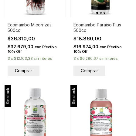
Ecomambo Micorrizas
Ecomambo Paraiso Plus
500cc
500cc
$36.310,00
$18.860,00
$32.679,00
$16.974,00
con
Efectivo
con
Efectivo
10% Off
10% Off
3
x
$12.103,33
sin interés
3
x
$6.286,67
sin interés
Sin stock
Sin stock