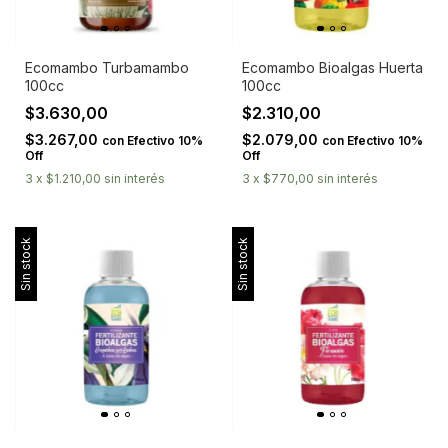
Ecomambo Turbamambo
Ecomambo Bioalgas Huerta
100cc
100cc
$3.630,00
$2.310,00
$3.267,00
$2.079,00
con
Efectivo 10%
con
Efectivo 10%
Off
Off
3
x
$1.210,00
sin interés
3
x
$770,00
sin interés
Sin stock
Sin stock