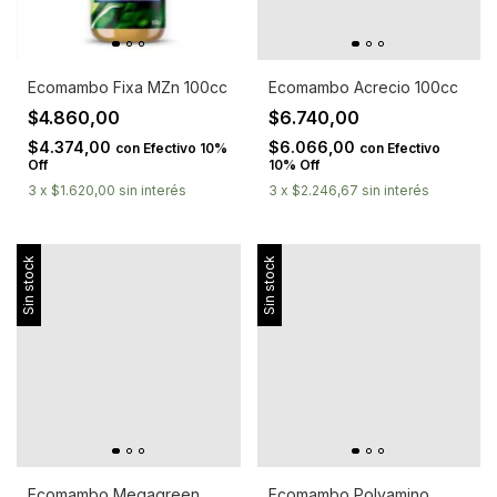
Ecomambo Fixa MZn 100cc
Ecomambo Acrecio 100cc
$4.860,00
$6.740,00
$4.374,00
$6.066,00
con
Efectivo 10%
con
Efectivo
Off
10% Off
3
x
$1.620,00
sin interés
3
x
$2.246,67
sin interés
Sin stock
Sin stock
Ecomambo Megagreen
Ecomambo Polyamino