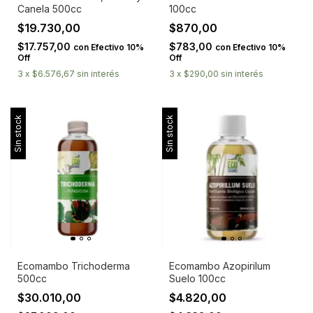
Canela 500cc
100cc
$19.730,00
$870,00
$17.757,00
$783,00
con
Efectivo 10%
con
Efectivo 10%
Off
Off
3
x
$6.576,67
sin interés
3
x
$290,00
sin interés
Sin stock
Sin stock
Ecomambo Trichoderma
Ecomambo Azopirilum
500cc
Suelo 100cc
$30.010,00
$4.820,00