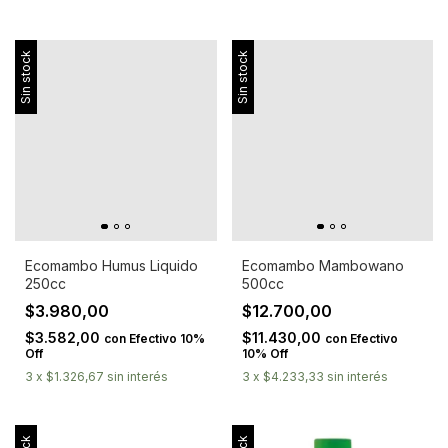
Sin stock
Sin stock
Ecomambo Humus Liquido
Ecomambo Mambowano
250cc
500cc
$3.980,00
$12.700,00
$3.582,00
$11.430,00
con
Efectivo 10%
con
Efectivo
Off
10% Off
3
x
$1.326,67
sin interés
3
x
$4.233,33
sin interés