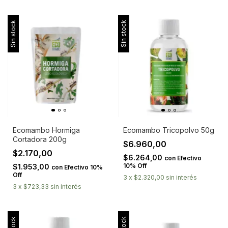
Sin stock
Sin stock
Ecomambo Hormiga
Ecomambo Tricopolvo 50g
Cortadora 200g
$6.960,00
$2.170,00
$6.264,00
con
Efectivo
10% Off
$1.953,00
con
Efectivo 10%
Off
3
x
$2.320,00
sin interés
3
x
$723,33
sin interés