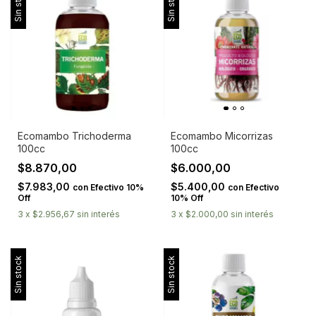
Sin stock
Sin stock
Ecomambo Trichoderma
Ecomambo Micorrizas
100cc
100cc
$8.870,00
$6.000,00
$7.983,00
$5.400,00
con
Efectivo 10%
con
Efectivo
Off
10% Off
3
x
$2.956,67
sin interés
3
x
$2.000,00
sin interés
Sin stock
Sin stock