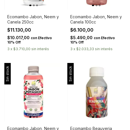
Ecomambo Jabon, Neem y
Ecomambo Jabon, Neem y
Canela 250cc
Canela 100cc
$11.130,00
$6.100,00
$10.017,00
$5.490,00
con
Efectivo
con
Efectivo
10% Off
10% Off
3
x
$3.710,00
sin interés
3
x
$2.033,33
sin interés
Sin stock
Sin stock
Ecomambo Jabon, Neem y
Ecomambo Beauveria