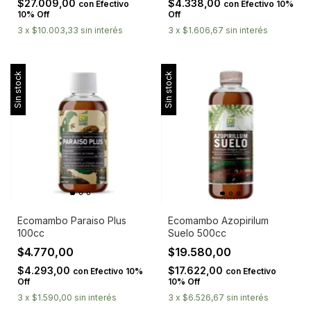
$27.009,00
$4.338,00
con
Efectivo
con
Efectivo 10%
10% Off
Off
3
x
$10.003,33
sin interés
3
x
$1.606,67
sin interés
Sin stock
Sin stock
Ecomambo Paraiso Plus
Ecomambo Azopirilum
100cc
Suelo 500cc
$4.770,00
$19.580,00
$4.293,00
$17.622,00
con
Efectivo 10%
con
Efectivo
Off
10% Off
3
x
$1.590,00
sin interés
3
x
$6.526,67
sin interés