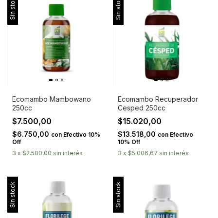
Sin stock
Sin stock
Ecomambo Mambowano
Ecomambo Recuperador
250cc
Cesped 250cc
$7.500,00
$15.020,00
$6.750,00
$13.518,00
con
Efectivo 10%
con
Efectivo
Off
10% Off
3
x
$2.500,00
sin interés
3
x
$5.006,67
sin interés
Sin stock
Sin stock