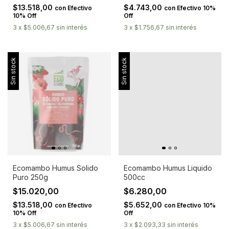
$13.518,00
$4.743,00
con
Efectivo
con
Efectivo 10%
10% Off
Off
3
x
$5.006,67
sin interés
3
x
$1.756,67
sin interés
Sin stock
Sin stock
Ecomambo Humus Solido
Ecomambo Humus Liquido
Puro 250g
500cc
$15.020,00
$6.280,00
$13.518,00
$5.652,00
con
Efectivo
con
Efectivo 10%
10% Off
Off
3
x
$5.006,67
sin interés
3
x
$2.093,33
sin interés