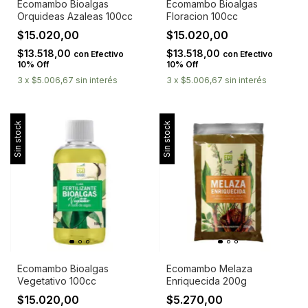
Ecomambo Bioalgas
Ecomambo Bioalgas
Orquideas Azaleas 100cc
Floracion 100cc
$15.020,00
$15.020,00
$13.518,00
$13.518,00
con
Efectivo
con
Efectivo
10% Off
10% Off
3
x
$5.006,67
sin interés
3
x
$5.006,67
sin interés
Sin stock
Sin stock
Ecomambo Bioalgas
Ecomambo Melaza
Vegetativo 100cc
Enriquecida 200g
$15.020,00
$5.270,00