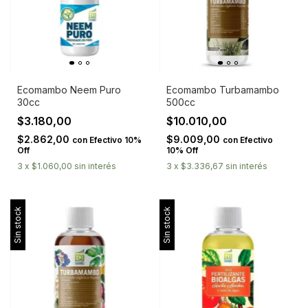
Ecomambo Neem Puro
Ecomambo Turbamambo
30cc
500cc
$3.180,00
$10.010,00
$2.862,00
$9.009,00
con
Efectivo 10%
con
Efectivo
Off
10% Off
3
x
$1.060,00
sin interés
3
x
$3.336,67
sin interés
Sin stock
Sin stock