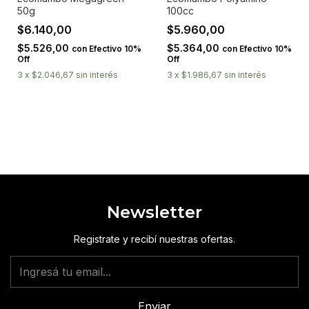
50g
100cc
$6.140,00
$5.960,00
$5.526,00
$5.364,00
con
Efectivo 10%
con
Efectivo 10%
Off
Off
3
x
$2.046,67
sin interés
3
x
$1.986,67
sin interés
Newsletter
Registrate y recibí nuestras ofertas.