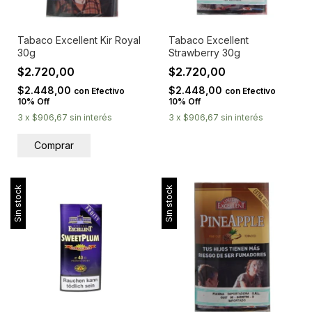
Tabaco Excellent Kir Royal
Tabaco Excellent
30g
Strawberry 30g
$2.720,00
$2.720,00
$2.448,00
$2.448,00
con
Efectivo
con
Efectivo
10% Off
10% Off
3
x
$906,67
sin interés
3
x
$906,67
sin interés
Sin stock
Sin stock