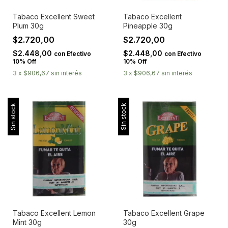
Tabaco Excellent Sweet
Tabaco Excellent
Plum 30g
Pineapple 30g
$2.720,00
$2.720,00
$2.448,00
$2.448,00
con
Efectivo
con
Efectivo
10% Off
10% Off
3
x
$906,67
sin interés
3
x
$906,67
sin interés
Sin stock
Sin stock
Tabaco Excellent Lemon
Tabaco Excellent Grape
Mint 30g
30g