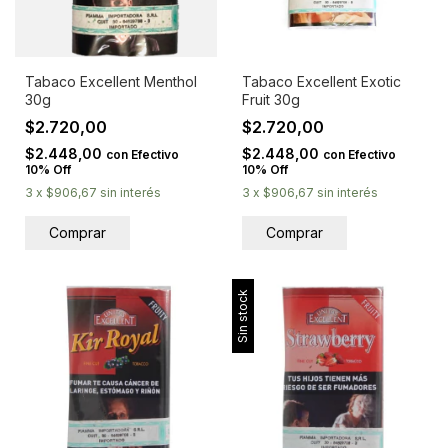
Tabaco Excellent Menthol
Tabaco Excellent Exotic
30g
Fruit 30g
$2.720,00
$2.720,00
$2.448,00
$2.448,00
con
Efectivo
con
Efectivo
10% Off
10% Off
3
x
$906,67
sin interés
3
x
$906,67
sin interés
Sin stock