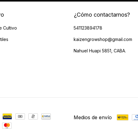
vo
¿Cómo contactarnos?
e Cultivo
541123894178
tiles
kaizengrowshop@gmail.com
Nahuel Huapi 5851, CABA.
Medios de envío