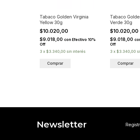
Tabaco Golden Virginia
Tabaco Golden
Yellow 30g
Verde 30g
$10.020,00
$10.020,00
$9.018,00
$9.018,00
con
Efectivo 10%
co
Off
Off
3
x
$3.340,00
sin interés
3
x
$3.340,00
s
Newsletter
Registr