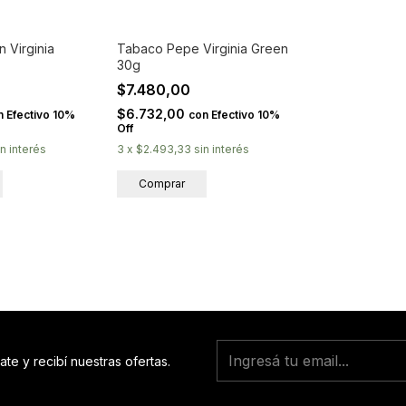
 Virginia
Tabaco Pepe Virginia Green
30g
$7.480,00
$6.732,00
n
Efectivo 10%
con
Efectivo 10%
Off
in interés
3
x
$2.493,33
sin interés
ate y recibí nuestras ofertas.