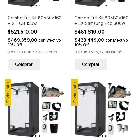
Combo Full Kit 80x80x160
Combo Full Kit 80x80x160
+ GT QB 150w
+ LX Samsung Eco 300w
$521.510,00
$481.610,00
$469.359,00
$433.449,00
con
Efectivo
con
Efectivo
10% Off
10% Off
3
x
$173.836,67
sin interés
3
x
$160.536,67
sin interés
Envío gratis
Envío gratis