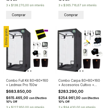
3
x
$138.270,00
sin interés
3
x
$365.716,67
sin interés
Envío gratis
Combo Full Kit 80x80x160
Combo Carpa 80x80x160
+ Ledmax Pro 150w
+ Accesorios Cultivo +
Medidor Ph
$683.850,00
$283.290,00
$615.465,00
$254.961,00
con
Efectivo
con
Efectivo
10% Off
10% Off
3
x
$227.950,00
sin interés
3
x
$94.430,00
sin interés