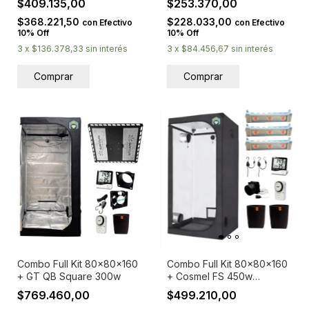
$409.135,00
$253.370,00
$368.221,50
$228.033,00
con
Efectivo
con
Efectivo
10% Off
10% Off
3
x
$136.378,33
sin interés
3
x
$84.456,67
sin interés
Combo Full Kit 80x80x160
Combo Full Kit 80x80x160
+ GT QB Square 300w
+ Cosmel FS 450w
(150wx3)
$769.460,00
$499.210,00