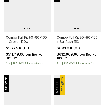
Combo Full Kit 80x80x160
Combo Full Kit 80x80x160
+ Orbiter 120w
+ Sunflash 153
$567.910,00
$681.010,00
$511.119,00
$612.909,00
con
Efectivo
con
Efectivo
10% Off
10% Off
3
x
$189.303,33
sin interés
3
x
$227.003,33
sin interés
Sin stock
Envío gratis
Sin stock