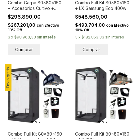
Combo Carpa 80x80x160
Combo Full Kit 80x80x160
+ Accesorios Cultivo +
+ LX Samsung Eco 400w
Medidor Ph y Ec + Tijera
$296.890,00
$548.560,00
$267.201,00
$493.704,00
con
Efectivo
con
Efectivo
10% Off
10% Off
3
x
$98.963,33
sin interés
3
x
$182.853,33
sin interés
Envío gratis
Combo Full Kit 80x80x160
Combo Full Kit 80x80x160