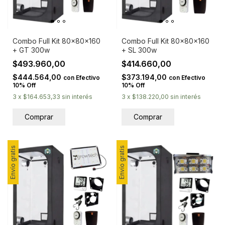
Combo Full Kit 80x80x160
Combo Full Kit 80x80x160
+ GT 300w
+ SL 300w
$493.960,00
$414.660,00
$444.564,00
$373.194,00
con
Efectivo
con
Efectivo
10% Off
10% Off
3
x
$164.653,33
sin interés
3
x
$138.220,00
sin interés
Envío gratis
Envío gratis