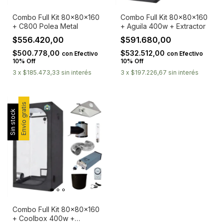
Combo Full Kit 80x80x160
Combo Full Kit 80x80x160
+ C800 Polea Metal
+ Aguila 400w + Extractor
$556.420,00
$591.680,00
$500.778,00
$532.512,00
con
Efectivo
con
Efectivo
10% Off
10% Off
3
x
$185.473,33
sin interés
3
x
$197.226,67
sin interés
Envío gratis
Sin stock
Combo Full Kit 80x80x160
+ Coolbox 400w +