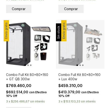
Envío gratis
Envío gratis
Sin stock
Combo Full Kit 80x80x160
Combo Full Kit 80x80x160
+ GT QB 300w
+ Lux 400w
$769.460,00
$459.310,00
$692.514,00
$413.379,00
con
Efectivo
con
Efectivo
10% Off
10% Off
3
x
$256.486,67
sin interés
3
x
$153.103,33
sin interés