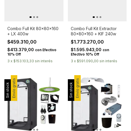
Combo Full Kit 80x80x160
Combo Full Kit Extractor
+ LX 400w
80x80x160 + KIF 240w
$459.310,00
$1.773.270,00
$413.379,00
$1.595.943,00
con
Efectivo
con
10% Off
Efectivo 10% Off
3
x
$153.103,33
sin interés
3
x
$591.090,00
sin interés
Envío gratis
Envío gratis
Sin stock
Sin stock