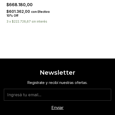
Extractor
$668.180,00
$601.362,00
con
Efectivo
10% Off
3
x
$222.726,67
sin interés
Newsletter
Registrate y recibí nuestras ofertas.