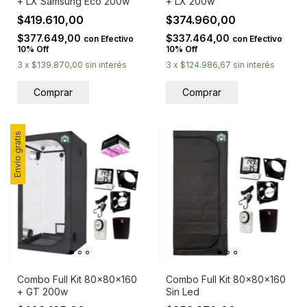
+ LX Samsung Eco 200w
+ LX 200w
$419.610,00
$374.960,00
$377.649,00
$337.464,00
con
Efectivo
con
Efectivo
10% Off
10% Off
3
x
$139.870,00
sin interés
3
x
$124.986,67
sin interés
Envío gratis
Combo Full Kit 80x80x160
Combo Full Kit 80x80x160
+ GT 200w
Sin Led