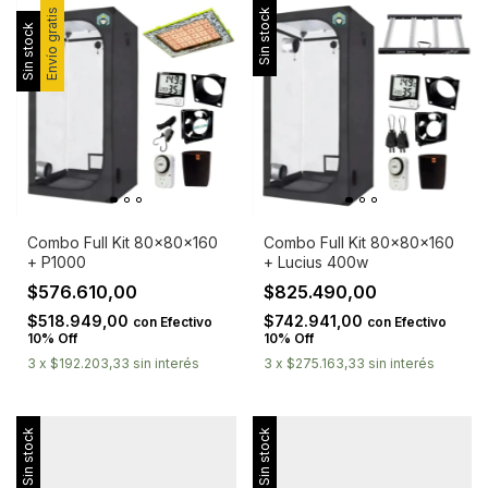
Envío gratis
Sin stock
Sin stock
Combo Full Kit 80x80x160
Combo Full Kit 80x80x160
+ P1000
+ Lucius 400w
$576.610,00
$825.490,00
$518.949,00
$742.941,00
con
Efectivo
con
Efectivo
10% Off
10% Off
3
x
$192.203,33
sin interés
3
x
$275.163,33
sin interés
Sin stock
Sin stock