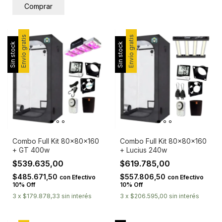
Envío gratis
Envío gratis
Sin stock
Sin stock
Combo Full Kit 80x80x160
Combo Full Kit 80x80x160
+ GT 400w
+ Lucius 240w
$539.635,00
$619.785,00
$485.671,50
$557.806,50
con
Efectivo
con
Efectivo
10% Off
10% Off
3
x
$179.878,33
sin interés
3
x
$206.595,00
sin interés