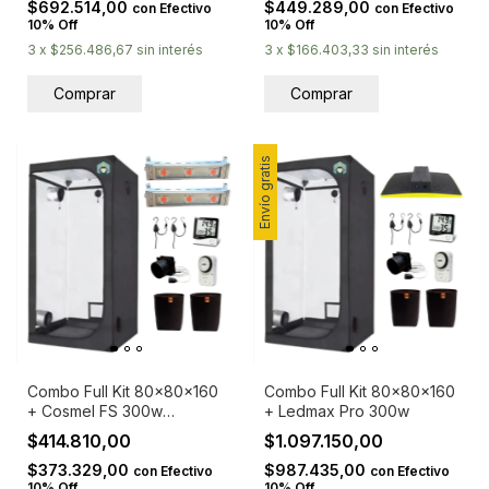
$692.514,00
$449.289,00
con
Efectivo
con
Efectivo
10% Off
10% Off
3
x
$256.486,67
sin interés
3
x
$166.403,33
sin interés
Envío gratis
Combo Full Kit 80x80x160
Combo Full Kit 80x80x160
+ Cosmel FS 300w
+ Ledmax Pro 300w
(150wx2)
$414.810,00
$1.097.150,00
$373.329,00
$987.435,00
con
Efectivo
con
Efectivo
10% Off
10% Off