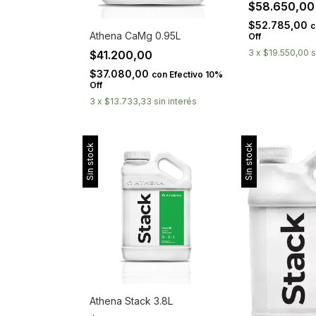
$58.650,0
$52.785,00
c
Athena CaMg 0.95L
Off
3
x
$19.550,00
s
$41.200,00
$37.080,00
con
Efectivo 10%
Off
3
x
$13.733,33
sin interés
Sin stock
Sin stock
Athena Stack 3.8L