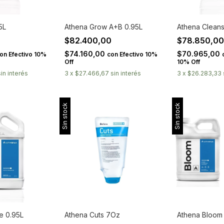
5L
Athena Grow A+B 0.95L
Athena Cleans
$82.400,00
$78.850,0
$74.160,00
$70.965,00
on
Efectivo 10%
con
Efectivo 10%
Off
10% Off
sin interés
3
x
$27.466,67
sin interés
3
x
$26.283,33
Sin stock
Sin stock
e 0.95L
Athena Cuts 7Oz
Athena Bloom