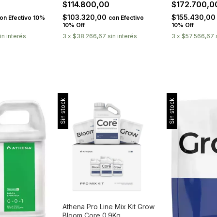
0
$114.800,00
$172.700,
$103.320,00
$155.430,0
on
Efectivo 10%
con
Efectivo
10% Off
10% Off
in interés
3
x
$38.266,67
sin interés
3
x
$57.566,67
Sin stock
Sin stock
Athena Pro Line Mix Kit Grow
Bloom Core 0.9Kg