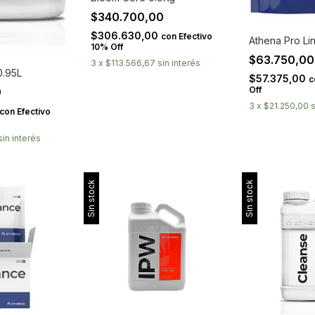
$340.700,00
$306.630,00
con
Efectivo
Athena Pro Li
10% Off
$63.750,0
3
x
$113.566,67
sin interés
0.95L
$57.375,00
c
Off
0
3
x
$21.250,00
s
con
Efectivo
sin interés
Sin stock
Sin stock