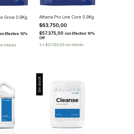
Athena Pro Line Core 0.9Kg
ne Grow 0.9Kg
$63.750,00
0
$57.375,00
con
Efectivo 10%
on
Efectivo 10%
Off
3
x
$21.250,00
sin interés
in interés
Sin stock