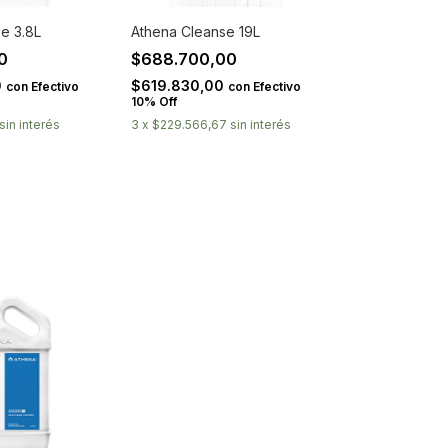
e 3.8L
Athena Cleanse 19L
00
$688.700,00
0
$619.830,00
con
Efectivo
con
Efectivo
10% Off
sin interés
3
x
$229.566,67
sin interés