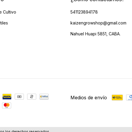
e Cultivo
541123894178
tiles
kaizengrowshop@gmail.com
Nahuel Huapi 5851, CABA.
Medios de envío
os los derechos reservados.