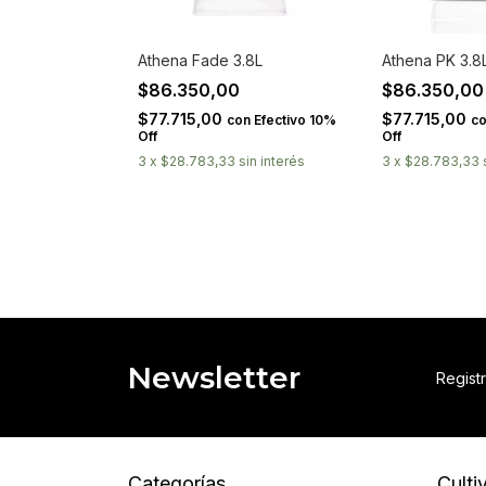
Athena Fade 3.8L
Athena PK 3.8
$86.350,00
$86.350,0
$77.715,00
$77.715,00
con
Efectivo 10%
c
Off
Off
3
x
$28.783,33
sin interés
3
x
$28.783,33
Newsletter
Registr
Categorías
Culti