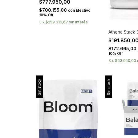
$777.950,00
$700.155,00
con
Efectivo
10% Off
3
x
$259.316,67
sin interés
Athena Stack 
$191.850,0
$172.665,00
10% Off
3
x
$63.950,00
Sin stock
Sin stock