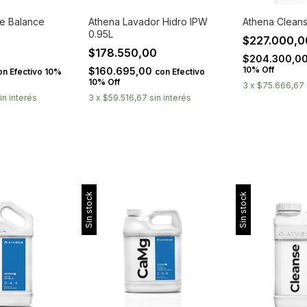
ne Balance
Athena Lavador Hidro IPW
Athena Cleans
0.95L
$227.000,
$178.550,00
$204.300,0
10% Off
$160.695,00
on
Efectivo 10%
con
Efectivo
10% Off
3
x
$75.666,67
in interés
3
x
$59.516,67
sin interés
Sin stock
Sin stock