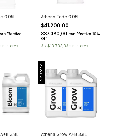
e 0.95L
Athena Fade 0.95L
0
$41.200,00
$37.080,00
con
Efectivo
con
Efectivo 10%
Off
sin interés
3
x
$13.733,33
sin interés
Sin stock
 A+B 3.8L
Athena Grow A+B 3.8L