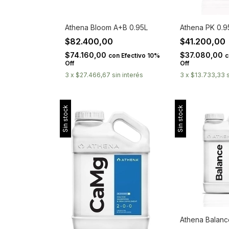
Athena Bloom A+B 0.95L
Athena PK 0.9
$82.400,00
$41.200,00
$74.160,00
$37.080,00
con
Efectivo 10%
c
Off
Off
3
x
$27.466,67
sin interés
3
x
$13.733,33
Sin stock
Sin stock
Athena Balanc