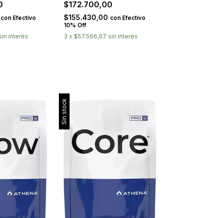
00
$172.700,00
0
$155.430,00
con
Efectivo
con
Efectivo
10% Off
sin interés
3
x
$57.566,67
sin interés
Sin stock