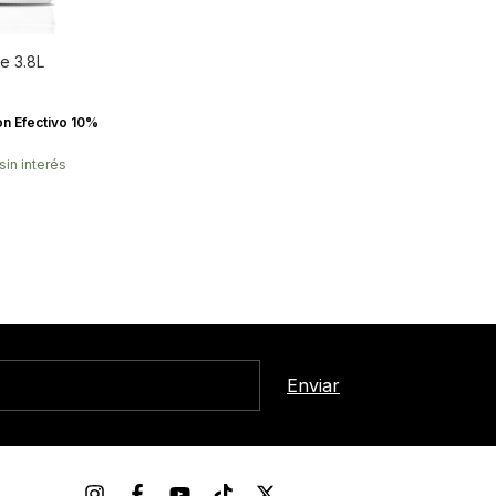
e 3.8L
0
on
Efectivo 10%
sin interés