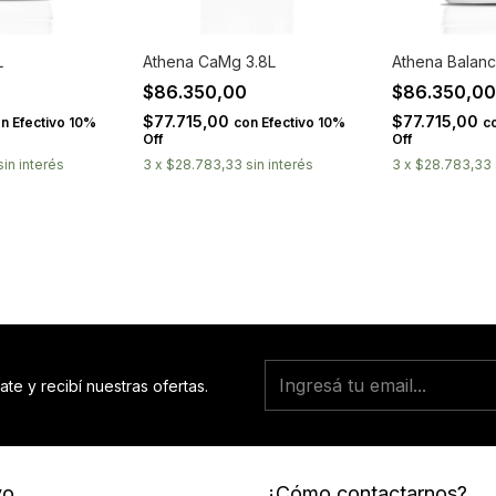
L
Athena CaMg 3.8L
Athena Balanc
0
$86.350,00
$86.350,0
$77.715,00
$77.715,00
on
Efectivo 10%
con
Efectivo 10%
c
Off
Off
sin interés
3
x
$28.783,33
sin interés
3
x
$28.783,33
ate y recibí nuestras ofertas.
vo
¿Cómo contactarnos?