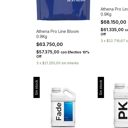
Athena Pro Li
0.9Kg
$68.150,00
$61.335,00
c
Athena Pro Line Bloom
Off
0.9Kg
3
x
$22.716,67
s
$63.750,00
$57.375,00
con
Efectivo 10%
Off
3
x
$21.250,00
sin interés
Sin stock
Sin stock