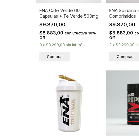
ENA Café Verde 60
ENA Spirulina 
Capsulas + Te Verde 500mg
Comprimidos
$9.870,00
$9.870,00
$8.883,00
$8.883,00
con
Efectivo 10%
co
Off
Off
3
x
$3.290,00
sin interés
3
x
$3.290,00
s