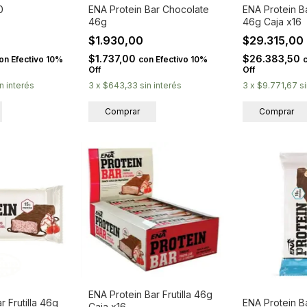
0
ENA Protein Bar Chocolate
ENA Protein B
46g
46g Caja x16
$1.930,00
$29.315,00
$1.737,00
$26.383,50
on
Efectivo 10%
con
Efectivo 10%
Off
Off
in interés
3
x
$643,33
sin interés
3
x
$9.771,67
s
ENA Protein Bar Frutilla 46g
r Frutilla 46g
ENA Protein B
Caja x16