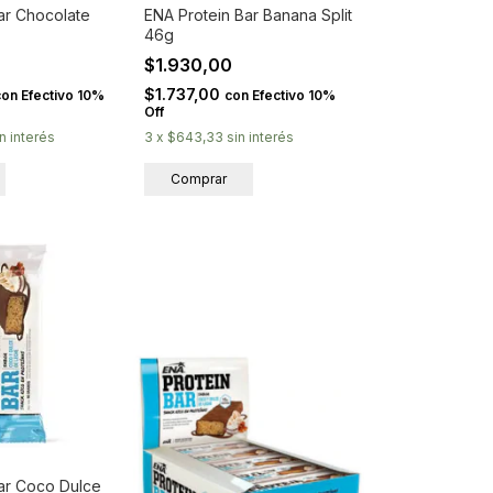
ar Chocolate
ENA Protein Bar Banana Split
46g
$1.930,00
$1.737,00
con
Efectivo 10%
con
Efectivo 10%
Off
in interés
3
x
$643,33
sin interés
ar Coco Dulce