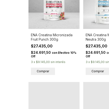
ENA Creatina Micronizada
ENA Creatina 
Fruit Punch 300g
Neutra 300g
$27.435,00
$27.435,00
$24.691,50
$24.691,50
con
Efectivo 10%
c
Off
Off
3
x
$9.145,00
sin interés
3
x
$9.145,00
si