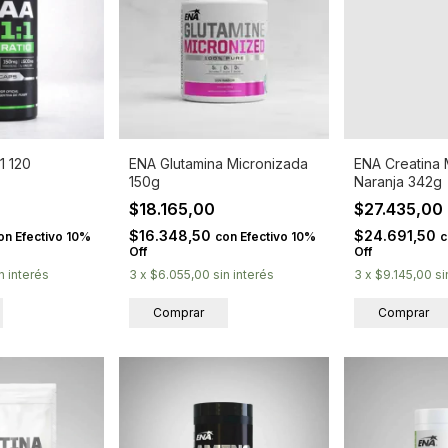
1 120
ENA Glutamina Micronizada
ENA Creatina 
150g
Naranja 342g
$18.165,00
$27.435,00
$16.348,50
$24.691,50
on
Efectivo 10%
con
Efectivo 10%
c
Off
Off
n interés
3
x
$6.055,00
sin interés
3
x
$9.145,00
si