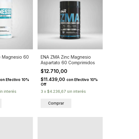
e Magnesio 60
ENA ZMA Zinc Magnesio
Aspartato 60 Comprimidos
$12.710,00
$11.439,00
con
Efectivo 10%
con
Efectivo 10%
Off
in interés
3
x
$4.236,67
sin interés