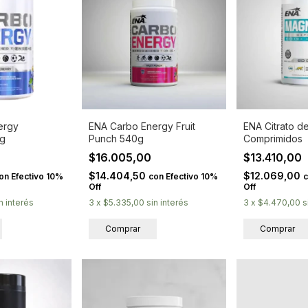
ergy
ENA Carbo Energy Fruit
ENA Citrato d
6g
Punch 540g
Comprimidos
$16.005,00
$13.410,00
$14.404,50
$12.069,00
on
Efectivo 10%
con
Efectivo 10%
Off
Off
n interés
3
x
$5.335,00
sin interés
3
x
$4.470,00
s