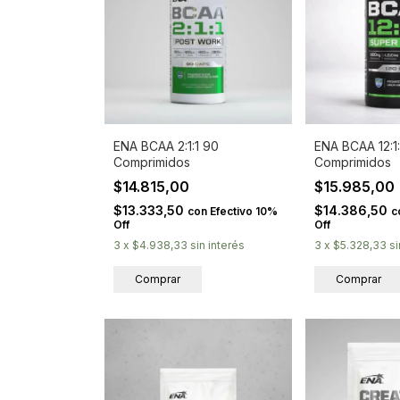
ENA BCAA 2:1:1 90
ENA BCAA 12:1:
Comprimidos
Comprimidos
$14.815,00
$15.985,00
$13.333,50
$14.386,50
con
Efectivo 10%
c
Off
Off
3
x
$4.938,33
sin interés
3
x
$5.328,33
si