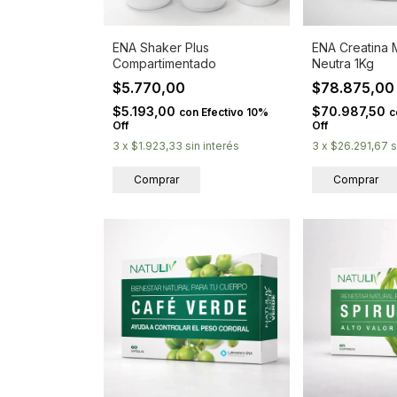
ENA Shaker Plus
ENA Creatina 
Compartimentado
Neutra 1Kg
$5.770,00
$78.875,0
$5.193,00
$70.987,50
con
Efectivo 10%
c
Off
Off
3
x
$1.923,33
sin interés
3
x
$26.291,67
s