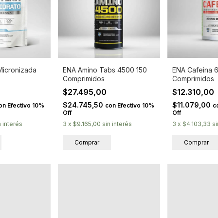
Micronizada
ENA Amino Tabs 4500 150
ENA Cafeina 
Comprimidos
Comprimidos
$27.495,00
$12.310,00
$24.745,50
$11.079,00
on
Efectivo 10%
con
Efectivo 10%
c
Off
Off
n interés
3
x
$9.165,00
sin interés
3
x
$4.103,33
si