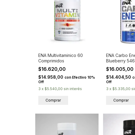
ENA Multivitaminico 60
ENA Carbo En
Comprimidos
Blueberry 54
$16.620,00
$16.005,00
$14.958,00
$14.404,50
con
Efectivo 10%
c
Off
Off
3
x
$5.540,00
sin interés
3
x
$5.335,00
si