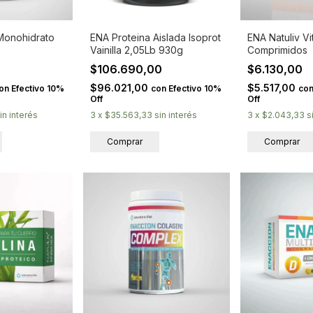
Monohidrato
ENA Proteina Aislada Isoprot
ENA Natuliv V
Vainilla 2,05Lb 930g
Comprimidos
0
$106.690,00
$6.130,00
$96.021,00
$5.517,00
on
Efectivo 10%
con
Efectivo 10%
co
Off
Off
in interés
3
x
$35.563,33
sin interés
3
x
$2.043,33
s