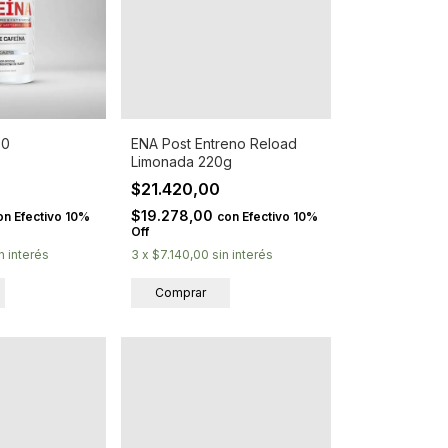
60
ENA Post Entreno Reload
Limonada 220g
$21.420,00
$19.278,00
on
Efectivo 10%
con
Efectivo 10%
Off
n interés
3
x
$7.140,00
sin interés