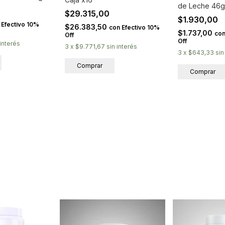
de Leche 46g
$29.315,00
$1.930,00
Efectivo 10%
$26.383,50
con
Efectivo 10%
$1.737,00
co
Off
Off
 interés
3
x
$9.771,67
sin interés
3
x
$643,33
sin