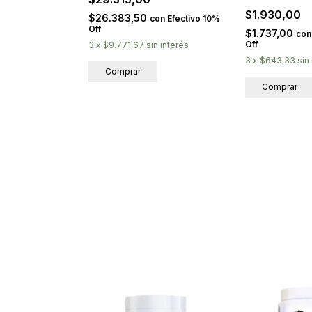
$1.930,00
$26.383,50
con
Efectivo 10%
Off
$1.737,00
con
Off
3
x
$9.771,67
sin interés
3
x
$643,33
sin