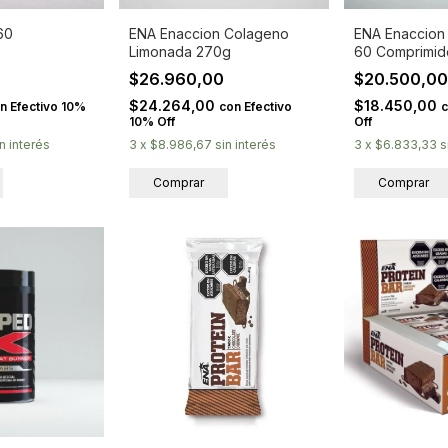
60
ENA Enaccion Colageno
ENA Enaccion 
Limonada 270g
60 Comprimid
$26.960,00
$20.500,0
$24.264,00
$18.450,00
n
Efectivo 10%
con
Efectivo
10% Off
Off
in interés
3
x
$8.986,67
sin interés
3
x
$6.833,33
s