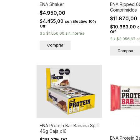
ENA Shaker
ENA Ripped 6
Comprimidos
$4.950,00
$11.870,00
$4.455,00
con
Efectivo 10%
Off
$10.683,00
c
Off
3
x
$1.650,00
sin interés
3
x
$3.956,67
s
ENA Protein Bar Banana Split
46g Caja x16
ENA Protein Ba
$29.315,00