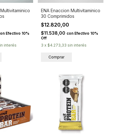
Multivitaminico
ENA Enaccion Multivitaminico
os
30 Comprimidos
0
$12.820,00
$11.538,00
con
Efectivo 10%
con
Efectivo 10%
Off
in interés
3
x
$4.273,33
sin interés