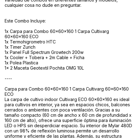
cualquier cosa no dude en preguntar.
Este Combo Incluye:
1x Carpa para Combo 60x60x160 1 Carpa Cultivarg
60x60x160 ECO
1x Termohigrometro HTC
1x Timer Zurich
1x Panel Full Spectrum Growtech 200w
1x Cooler + Tobera + 2m Cable + Ficha
1x Polea Plastica
1x 2 Maceta Geotextil Pochita OMG 10L
----
Carpa para Combo 60x60x160 1 Carpa Cultivarg 60x60x160
ECO
La carpa de cultivo indoor Cultivarg ECO 60x60x160 es ideal
para cultivos en interior, ya sea en espacios chicos, balcones
cerrados o ambientes con poca ventilación. Gracias a su
tamaño compacto (60 cm de ancho x 60 cm de profundidad x
160 cm de alto), ofrece una superficie óptima para iluminación
LED o HPS sin desperdiciar espacio. Su interior de Mylar 480D
con un 98% de reflexión luminosa permite un desarrollo
uniforme y eficiente de las plantas. Además, su estructura