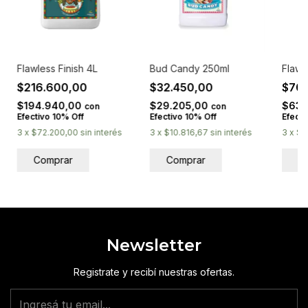
Flawless Finish 4L
Bud Candy 250ml
Flawle
$216.600,00
$32.450,00
$70
$194.940,00
$29.205,00
$63.
con
con
Efectivo 10% Off
Efectivo 10% Off
Efecti
3
x
$72.200,00
sin interés
3
x
$10.816,67
sin interés
3
x
$2
Newsletter
Registrate y recibí nuestras ofertas.