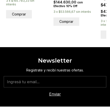
3
x
$165.783,33
sin
$144.630,00
con
interés
$47
Efectivo 10% Off
$424
3
x
$53.566,67
sin interés
Efecti
3
x
$1
interé
Newsletter
Registrate y recibí nuestras ofertas.