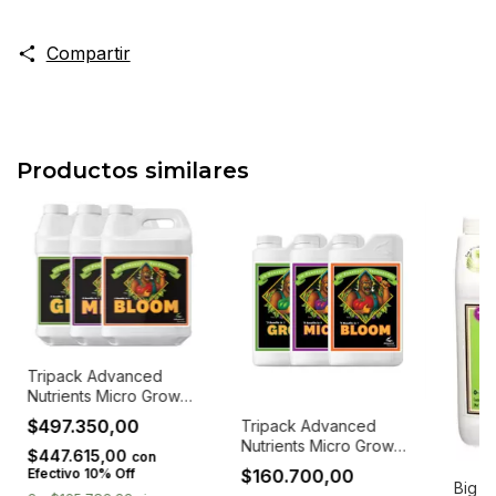
Compartir
Productos similares
Tripack Advanced
Nutrients Micro Grow
Bloom 4L
$497.350,00
Tripack Advanced
Nutrients Micro Grow
$447.615,00
con
Bloom 1000ml
$160.700,00
Efectivo 10% Off
Big B