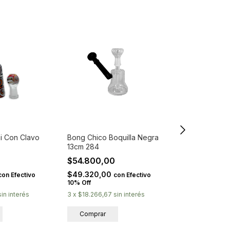
i Con Clavo
Bong Chico Boquilla Negra
13cm 284
0
$54.800,00
$49.320,00
Cazuela Bon
con
Efectivo
con
Efectivo
10% Off
$6.200,00
sin interés
3
x
$18.266,67
sin interés
$5.580,00
c
Off
3
x
$2.066,67
s