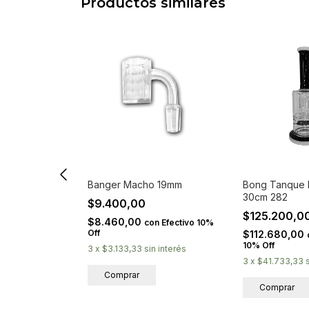
Productos similares
ija 25cm 280
Banger Macho 19mm
Bong Tanque 
30cm 282
0
$9.400,00
$125.200,0
$8.460,00
on
Efectivo
con
Efectivo 10%
Off
$112.680,00
10% Off
in interés
3
x
$3.133,33
sin interés
3
x
$41.733,33