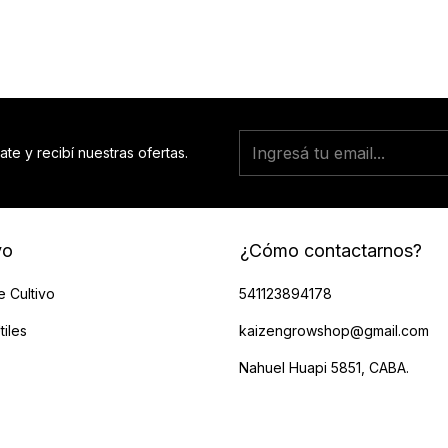
ate y recibí nuestras ofertas.
vo
¿Cómo contactarnos?
e Cultivo
541123894178
tiles
kaizengrowshop@gmail.com
Nahuel Huapi 5851, CABA.