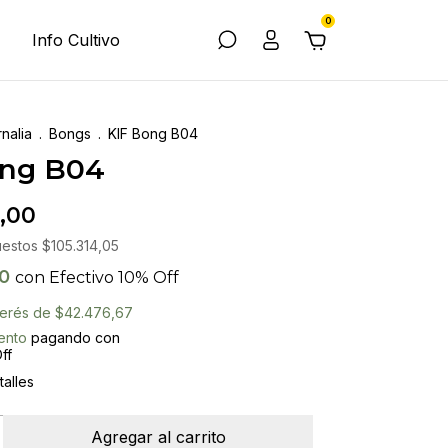
0
Info Cultivo
nalia
.
Bongs
.
KIF Bong B04
ong B04
,00
uestos
$105.314,05
00
con
Efectivo 10% Off
nterés de
$42.476,67
ento
pagando con
ff
alles