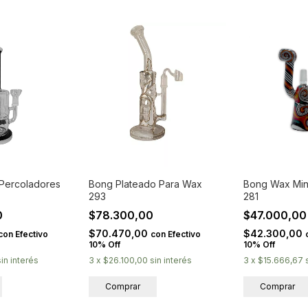
Percoladores
Bong Plateado Para Wax
Bong Wax Min
293
281
0
$78.300,00
$47.000,0
$70.470,00
$42.300,00
con
Efectivo
con
Efectivo
10% Off
10% Off
sin interés
3
x
$26.100,00
sin interés
3
x
$15.666,67