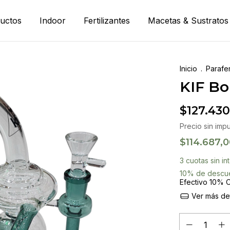
uctos
Indoor
Fertilizantes
Macetas & Sustratos
Inicio
.
Parafer
KIF B
$127.430
Precio sin imp
$114.687,
3
cuotas sin i
10% de descu
Efectivo 10% O
Ver más det