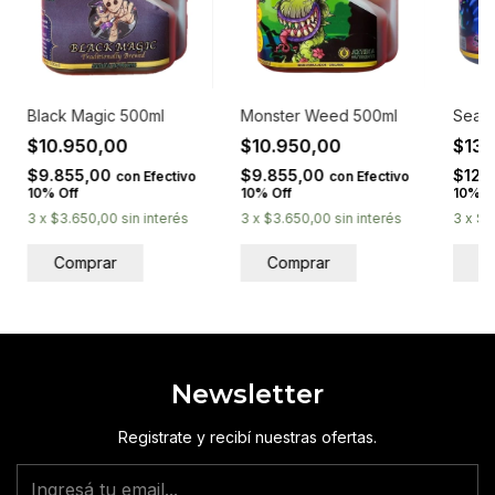
Black Magic 500ml
Monster Weed 500ml
Sea M
$10.950,00
$10.950,00
$13.
$9.855,00
$9.855,00
$12.
con
Efectivo
con
Efectivo
10% Off
10% Off
10% O
3
x
$3.650,00
sin interés
3
x
$3.650,00
sin interés
3
x
$4
Newsletter
Registrate y recibí nuestras ofertas.