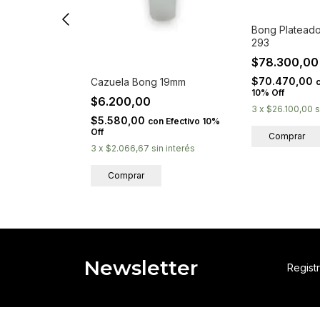
quilla Negra
Bong Platead
293
$78.300,0
$70.470,00
Cazuela Bong 19mm
on
Efectivo
10% Off
$6.200,00
in interés
3
x
$26.100,00
s
$5.580,00
con
Efectivo 10%
Off
3
x
$2.066,67
sin interés
Newsletter
Registr