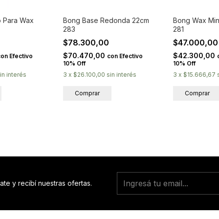
o Para Wax
Bong Base Redonda 22cm
Bong Wax Min
283
281
0
$78.300,00
$47.000,0
$70.470,00
$42.300,00
con
Efectivo
con
Efectivo
10% Off
10% Off
in interés
3
x
$26.100,00
sin interés
3
x
$15.666,67
ate y recibí nuestras ofertas.