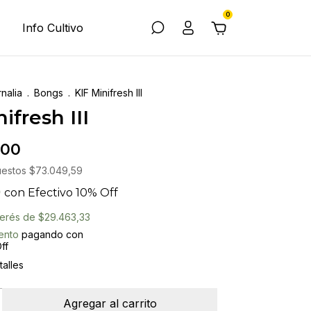
0
Info Cultivo
nalia
.
Bongs
.
KIF Minifresh III
ifresh III
,00
uestos
$73.049,59
0
con
Efectivo 10% Off
nterés de
$29.463,33
ento
pagando con
ff
alles