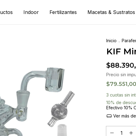
uctos
Indoor
Fertilizantes
Macetas & Sustratos
Inicio
.
Parafer
KIF Min
$88.390
Precio sin imp
$79.551,0
3
cuotas sin i
10% de descu
Efectivo 10% O
Ver más det