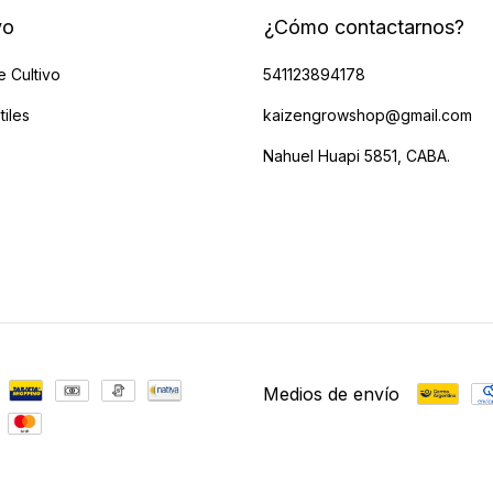
vo
¿Cómo contactarnos?
e Cultivo
541123894178
tiles
kaizengrowshop@gmail.com
Nahuel Huapi 5851, CABA.
Medios de envío