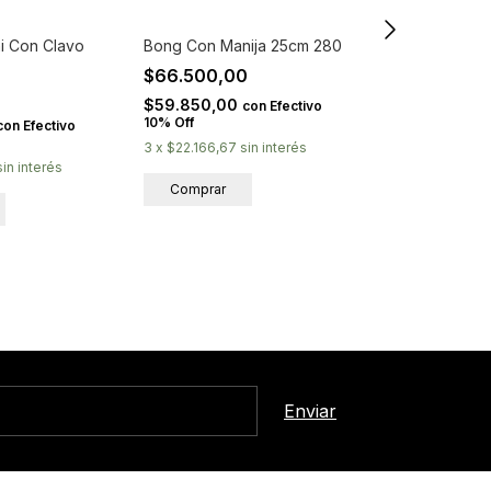
i Con Clavo
Bong Con Manija 25cm 280
Bong Conico
$66.500,00
$78.300,0
0
$59.850,00
$70.470,00
con
Efectivo
10% Off
10% Off
con
Efectivo
3
x
$22.166,67
sin interés
3
x
$26.100,00
sin interés